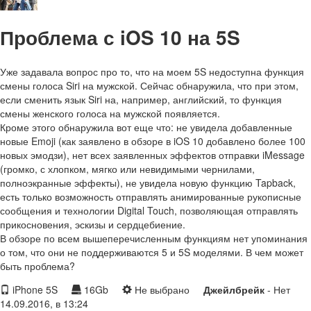
Проблема с iOS 10 на 5S
Уже задавала вопрос про то, что на моем 5S недоступна функция
смены голоса Siri на мужской. Сейчас обнаружила, что при этом,
если сменить язык Siri на, например, английский, то функция
смены женского голоса на мужской появляется.
Кроме этого обнаружила вот еще что: не увидела добавленные
новые Emoji (как заявлено в обзоре в iOS 10 добавлено более 100
новых эмодзи), нет всех заявленных эффектов отправки iMessage
(громко, с хлопком, мягко или невидимыми чернилами,
полноэкранные эффекты), не увидела новую функцию Tapback,
есть только возможность отправлять анимированные рукописные
сообщения и технологии Digital Touch, позволяющая отправлять
прикосновения, эскизы и сердцебиение.
В обзоре по всем вышеперечисленным функциям нет упоминания
о том, что они не поддерживаются 5 и 5S моделями. В чем может
быть проблема?
iPhone 5S
16Gb
Не выбрано
Джейлбрейк
- Нет
14.09.2016, в 13:24